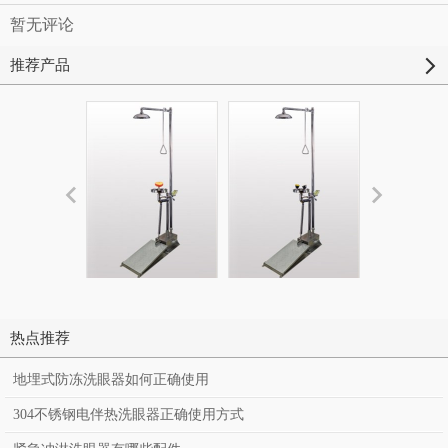
暂无评论
推荐产品
防冻排空复合式大
防冻大踏板复合式
加强防腐
踏板304不锈钢洗
淋浴洗眼器BH30-
304不锈钢
热点推荐
眼器BH30-5012T
5012
淋洗眼器BH
地埋式防冻洗眼器如何正确使用
1011（A
304不锈钢电伴热洗眼器正确使用方式