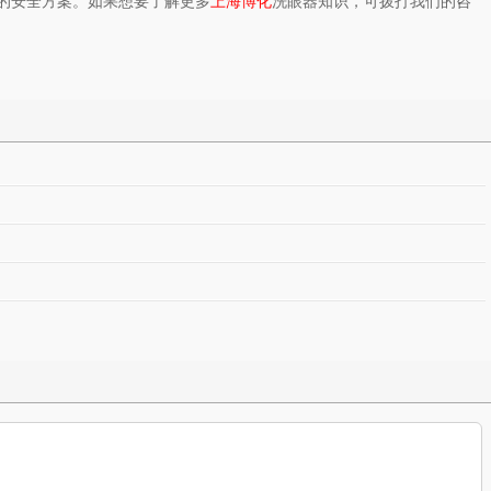
的安全方案。如果想要了解更多
上海博化
洗眼器知识，可拨打我们的咨