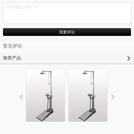
暂无评论
推荐产品
防冻排空复合式大
防冻大踏板复合式
加强防腐