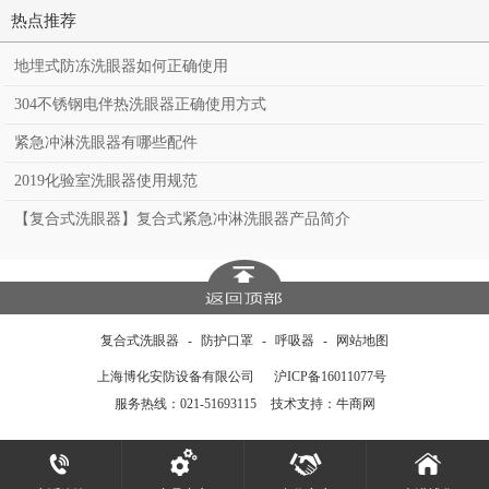
踏板304不锈钢洗
淋浴洗眼器BH30-
304不锈钢
热点推荐
眼器BH30-5012T
5012
淋洗眼器BH
地埋式防冻洗眼器如何正确使用
1011（A
304不锈钢电伴热洗眼器正确使用方式
紧急冲淋洗眼器有哪些配件
2019化验室洗眼器使用规范
【复合式洗眼器】复合式紧急冲淋洗眼器产品简介
复合式洗眼器
-
防护口罩
-
呼吸器
-
网站地图
上海博化安防设备有限公司
沪ICP备16011077号
服务热线：021-51693115
技术支持：牛商网