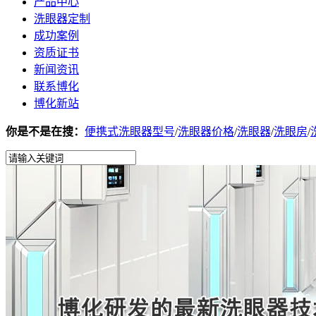
产品中心
洗眼器定制
成功案例
资质证书
新闻资讯
联系博化
博化新站
你是不是在搜：
便携式洗眼器型号
/
洗眼器价格
/
洗眼器
/
洗眼房
/