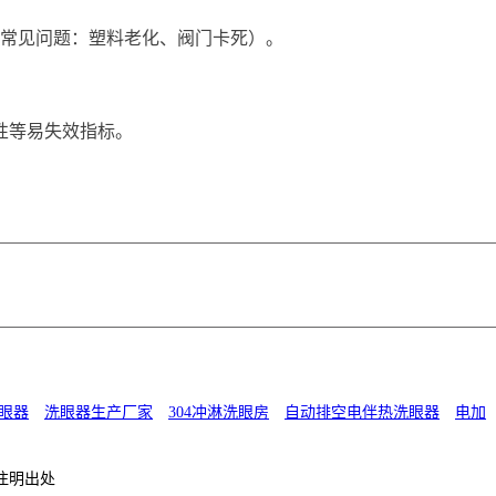
（常见问题：塑料老化、阀门卡死）。
性等易失效指标。
眼器
洗眼器生产厂家
304冲淋洗眼房
自动排空电伴热洗眼器
电加
注明出处