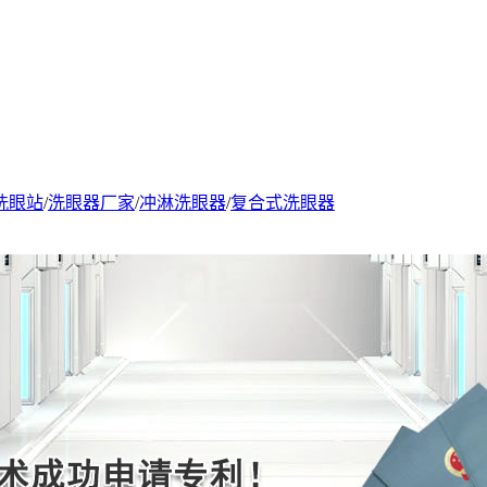
洗眼站
/
洗眼器厂家
/
冲淋洗眼器
/
复合式洗眼器