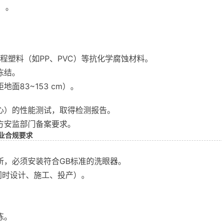
）。
工程塑料（如PP、PVC）等抗化学腐蚀材料。
冻结。
83~153 cm）。
心）的性能测试，取得检测报告。
方安监部门备案要求。
业合规要求
所，必须安装符合GB标准的洗眼器。
同时设计、施工、投产）。
。
练。