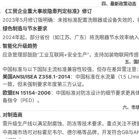
四、最新政策动态（2
《工贸企业重大事故隐患判定标准》修订
2023年5月修订版明确：未按标准配置洗眼器或设备失效的
绿色制造与节水要求
2024年起，部分省份（如江苏、广东）将洗眼器节水效率纳
智能化升级趋势
应急管理部鼓励“工业互联网+安全生产”，支持加装物联网传
五、国
中国标准与以下国际主流标准兼容性较强，但存在差异需注意
美国ANSI/ISEA Z358.1-2014
：中国标准在水流量（1.5 L/min 
一致，但未强制要求年度第三方认证。
欧盟EN 15154-2006
：中国标准对防冻设计的细节要求更具体
备指令（PED）。
六、市
对制造商
需升级生产线以满足耐腐蚀、防冻等技术要求，重点关注不锈
中高端市场可对标霍尼韦尔、德尔格等品牌，开发符合GB与ANS