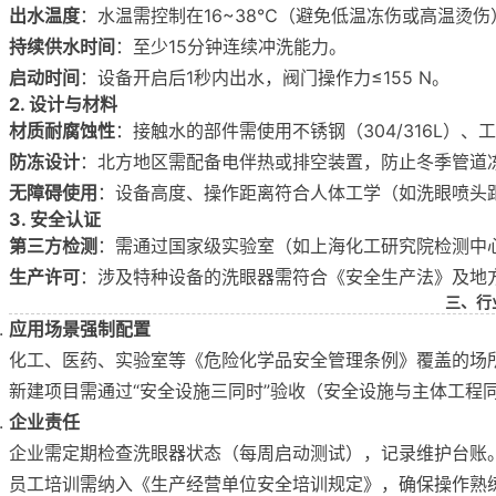
出水温度
：水温需控制在16~38℃（避免低温冻伤或高温烫伤
持续供水时间
：至少15分钟连续冲洗能力。
启动时间
：设备开启后1秒内出水，阀门操作力≤155 N。
2. 设计与材料
材质耐腐蚀性
：接触水的部件需使用不锈钢（304/316L）、
防冻设计
：北方地区需配备电伴热或排空装置，防止冬季管道
无障碍使用
：设备高度、操作距离符合人体工学（如洗眼喷头距地面
3. 安全认证
第三方检测
：需通过国家级实验室（如上海化工研究院检测中
生产许可
：涉及特种设备的洗眼器需符合《安全生产法》及地
三、行
应用场景强制配置
化工、医药、实验室等《危险化学品安全管理条例》覆盖的场
新建项目需通过“安全设施三同时”验收（安全设施与主体工程
企业责任
企业需定期检查洗眼器状态（每周启动测试），记录维护台账
员工培训需纳入《生产经营单位安全培训规定》，确保操作熟